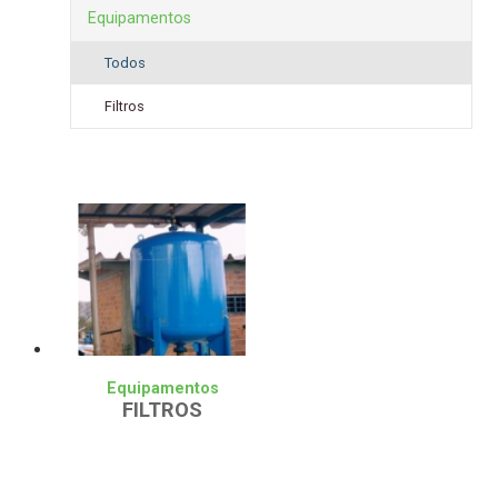
Equipamentos
Todos
Crepinas
Todos
Resina
Filtros
Seixos
Areia
Carvão
Equipamentos
FILTROS